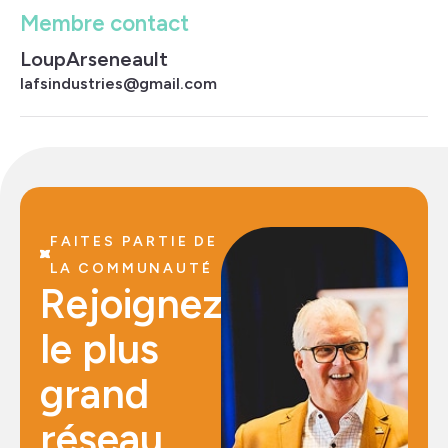
Membre contact
Loup
Arseneault
lafsindustries@gmail.com
FAITES PARTIE DE
LA COMMUNAUTÉ
Rejoignez
le plus
grand
réseau