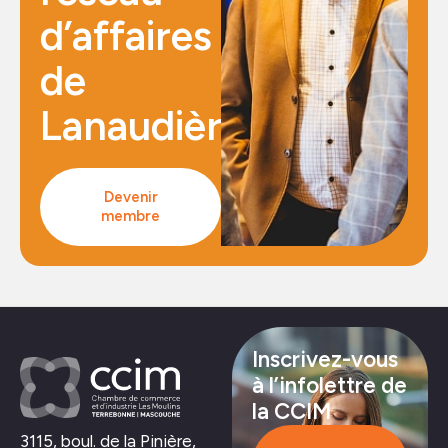
d’affaires
de
Lanaudière
Devenir
membre
Inscrivez-vous
à l’infolettre de
la CCIM
3115, boul. de la Pinière,