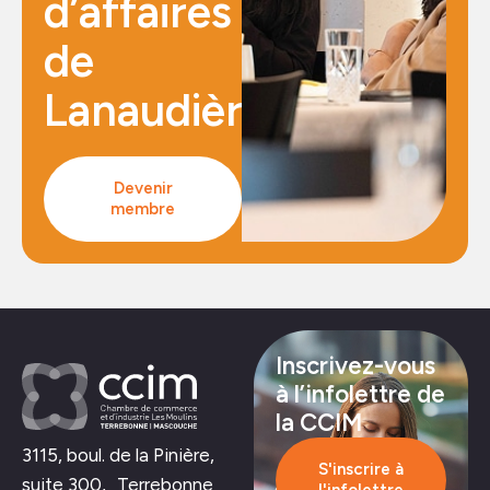
d’affaires
de
Lanaudière
Devenir
membre
Inscrivez-vous
à l’infolettre de
la CCIM
3115, boul. de la Pinière,
S'inscrire à
suite 300, Terrebonne