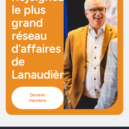
le plus
grand
réseau
d’affaires
de
Lanaudière
Devenir
membre