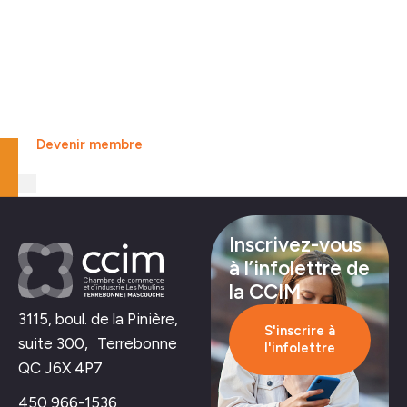
Rejoignez le plus grand
réseau d’affaires de
Lanaudière
Devenir membre
Inscrivez-vous
à l’infolettre de
la CCIM
3115, boul. de la Pinière,
S'inscrire à
suite 300, Terrebonne
l'infolettre
QC J6X 4P7
450 966-1536