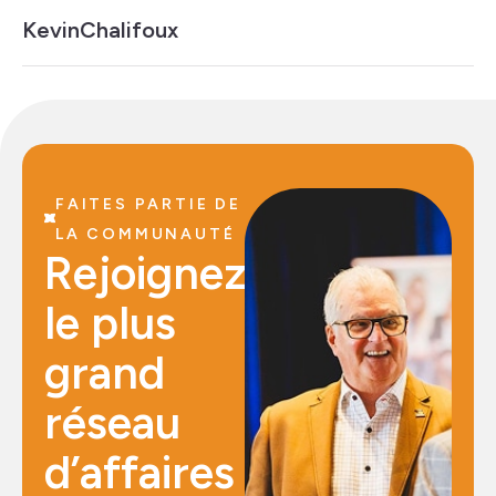
Kevin
Chalifoux
FAITES PARTIE DE
LA COMMUNAUTÉ
Rejoignez
le plus
grand
réseau
d’affaires