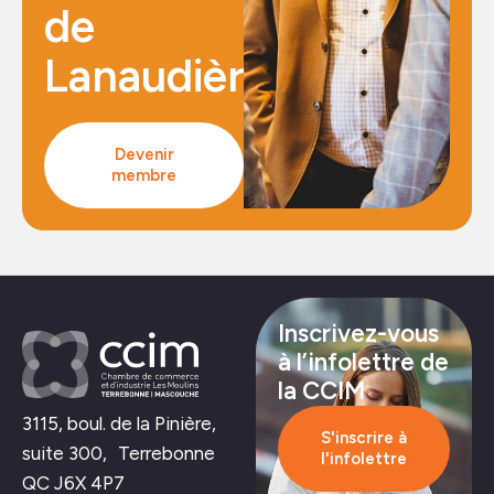
de
Lanaudière
Devenir
membre
Inscrivez-vous
à l’infolettre de
la CCIM
3115, boul. de la Pinière,
S'inscrire à
suite 300, Terrebonne
l'infolettre
QC J6X 4P7