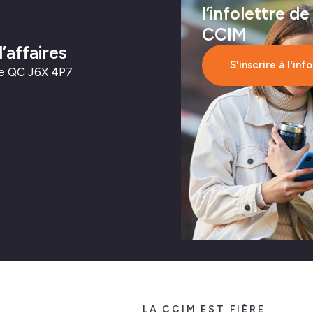
l’infolettre de
CCIM
affaires
S'inscrire à l'inf
nne QC J6X 4P7
LA CCIM EST FIÈRE