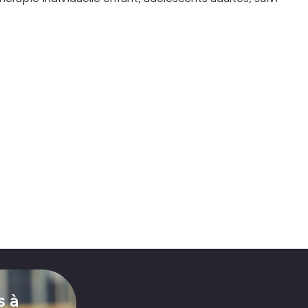
res de Lanaudière
s à