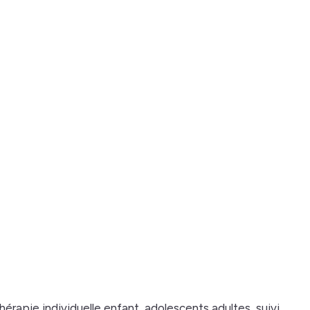
érapie individuelle enfant, adolescents adultes, suivi