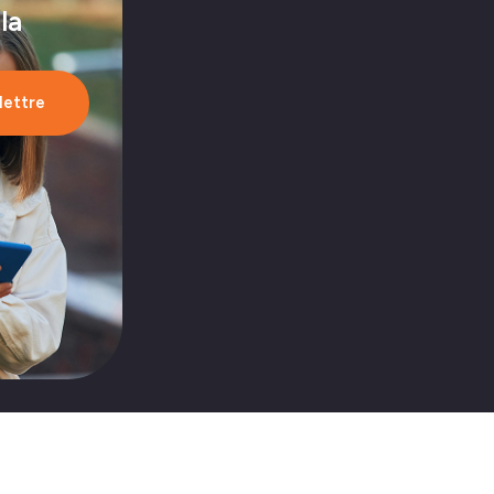
 la
olettre