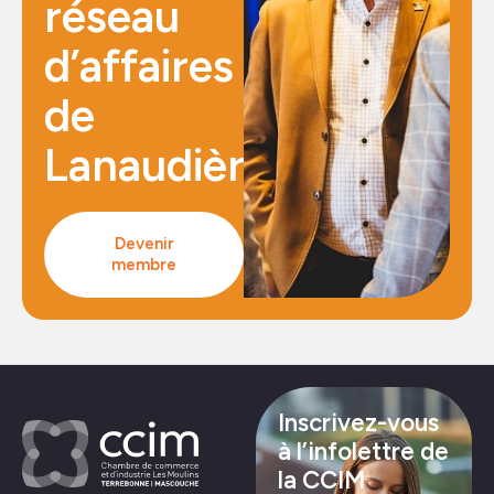
réseau
d’affaires
de
Lanaudière
Devenir
membre
Inscrivez-vous
à l’infolettre de
la CCIM