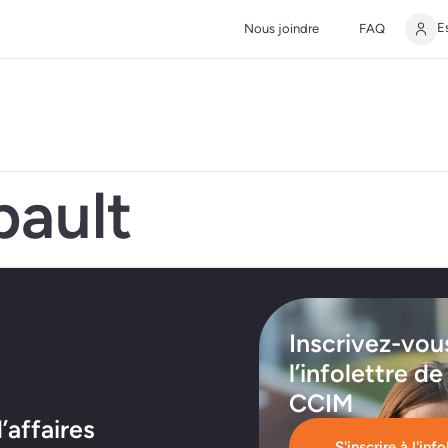
E
Nous joindre
FAQ
bault
Inscrivez-vou
l’infolettre de
CCIM
affaires
S'inscrire à l'info