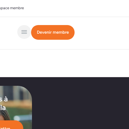
space membre
Devenir membre
s à
 la
lettre