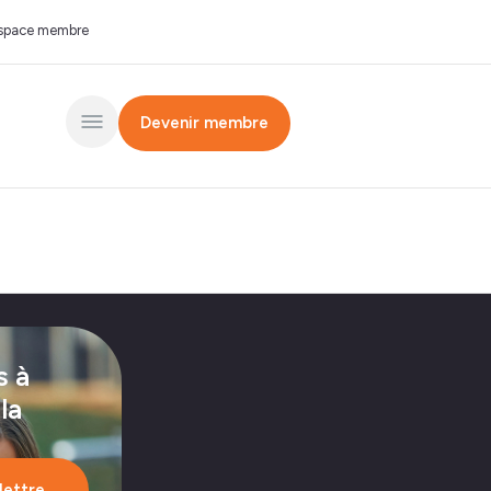
space membre
Devenir membre
s à
 la
olettre