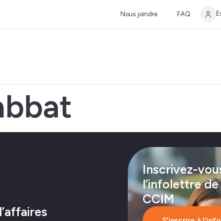
E
Nous joindre
FAQ
abbat
Inscrivez-vou
l’infolettre de
CCIM
affaires
S'inscrire à l'inf